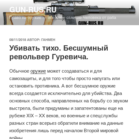
Перейти
GUN-RUS.RU
к
Право на оружие — основное отличие Человека от раба
содержимому
ОПУБЛИКОВАНО
08/11/2018
АВТОР:
ГАНМЕН
Убивать тихо. Бесшумный
револьвер Гуревича.
Обычное
оружие
может создаваться и для
самозащиты, и для того чтобы просто напугать или
остановить противника. А вот бесшумное оружие
всегда создается исключительно для убийства. Два
основных способа, направленных на борьбу со звуком
выстрела, были придуманы и запатентованы еще на
рубеже XIX – XX веков, но военные и спецслужбы
разных стран всерьез обратили внимание на данные
изобретения лишь перед началом Второй мировой
войны.