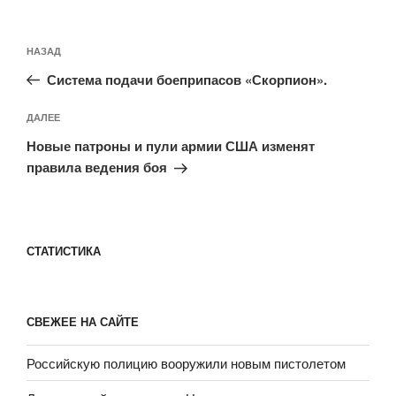
Навигация
Предыдущая
НАЗАД
по
запись:
записям
Система подачи боеприпасов «Скорпион».
Следующая
ДАЛЕЕ
запись
Новые патроны и пули армии США изменят
правила ведения боя
СТАТИСТИКА
СВЕЖЕЕ НА САЙТЕ
Российскую полицию вооружили новым пистолетом