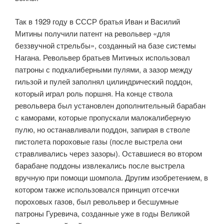
Так в 1929 году в СССР братья Иван и Василий
Митины получили патент на револьвер «для
беззвучной стрельбы», созданный на базе системы
Нагана. Револьвер братьев Митиных использовал
патроны с подкалиберными пулями, а зазор между
гильзой и пулей заполнял цилиндрический поддон,
который играл роль поршня. На конце ствола
револьвера был установлен дополнительный барабан
с каморами, которые пропускали малокалиберную
пулю, но останавливали поддон, запирая в стволе
пистолета пороховые газы (после выстрела они
стравливались через зазоры). Оставшиеся во втором
барабане поддоны извлекались после выстрела
вручную при помощи шомпола. Другим изобретением, в
котором также использовался принцип отсечки
пороховых газов, был револьвер и бесшумные
патроны Гуревича, созданные уже в годы Великой