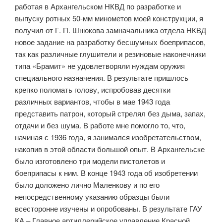
работая в Архангельском НКВД по разработке и
выпуску ротных 50-мм минометов моей конструкции, я
получил от Г. П. Шнюкова замначальника отдела НКВД
новое задание на разработку бесшумных боеприпасов,
так как различные глушители и резиновые наконечники
типа «Брамит» не удовлетворяли нуждам оружия
специального назначения. В результате пришлось
крепко поломать голову, испробовав десятки
различных вариантов, чтобы в мае 1943 года
представить патрон, который стрелял без дыма, запах,
отдачи и без шума. В работе мне помогло то, что,
начиная с 1936 года, я занимался изобретательством,
накопив в этой области большой опыт. В Архангельске
было изготовлено три модели пистолетов и
боеприпасы к ним. В конце 1943 года об изобретении
было доложено лично Маленкову и по его
непосредственному указанию образцы были
всесторонне изучены и опробованы. В результате ГАУ
КА – Главное артиллерийское управление Красной