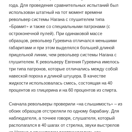
года. Для проведения сравнительных испытаний был
использован штатный на тот момент времени
револьвер системы Нагана с глушителем типа
«Брамит» и также со специальными патронами (с
остроконечной пулей). При одинаковой массе
образцов, револьвер Гуревича отличался меньшими
габаритами и при этом выделялся большей длиной
прицельной линии, чем револьвер системы Нагана с
глушителем. К револьверу Евгения Гуревича имелось
три типа патронов, которые отличались между собой
навеской пороха и длиной штуцера. В качестве
жидкости использовалась смесь, состоящая на 40
процентов из глицерина и на 60 процентов из спирта.
Сначала револьверы проверили «на слышимость» – из
обоих образцов отстреляли по одному барабану. Для
наблюдателя, а точнее говоря, слушателя, который
располагался в 40 шагах от стрелка, звуки выстрелов
из Нагана с глушителем воспринимались как