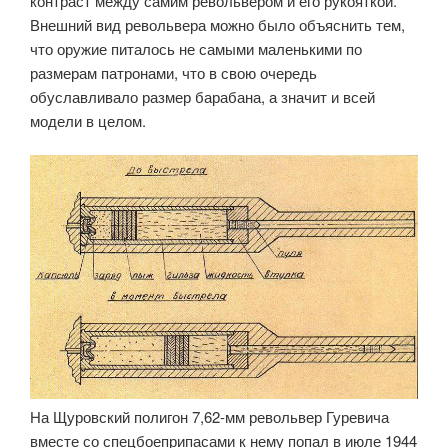
контраст между самим револьвером и его рукояткой.
Внешний вид револьвера можно было объяснить тем,
что оружие питалось не самыми маленькими по
размерам патронами, что в свою очередь
обуславливало размер барабана, а значит и всей
модели в целом.
На Щуровский полигон 7,62-мм револьвер Гуревича
вместе со спецбоеприпасами к нему попал в июле 1944