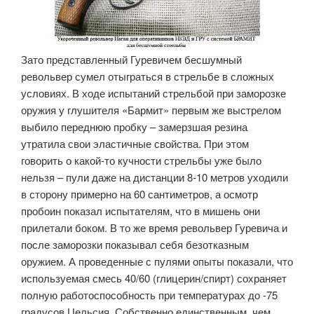
Зато представленный Гуревичем бесшумный
револьвер сумел отыграться в стрельбе в сложных
условиях. В ходе испытаний стрельбой при заморозке
оружия у глушителя «Бармит» первым же выстрелом
выбило переднюю пробку – замерзшая резина
утратила свои эластичные свойства. При этом
говорить о какой-то кучности стрельбы уже было
нельзя – пули даже на дистанции 8-10 метров уходили
в сторону примерно на 60 сантиметров, а осмотр
пробоин показал испытателям, что в мишень они
прилетали боком. В то же время револьвер Гуревича и
после заморозки показывал себя безотказным
оружием. А проведенные с пулями опыты показали, что
используемая смесь 40/60 (глицерин/спирт) сохраняет
полную работоспособность при температурах до -75
градусов Цельсия. Собственно единственным, чем