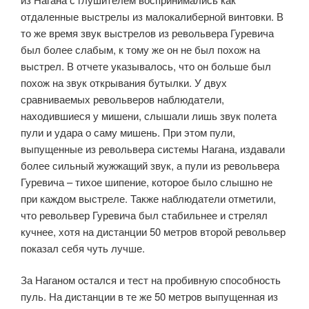
отдаленные выстрелы из малокалиберной винтовки. В
то же время звук выстрелов из револьвера Гуревича
был более слабым, к тому же он не был похож на
выстрел. В отчете указывалось, что он больше был
похож на звук открывания бутылки. У двух
сравниваемых револьверов наблюдатели,
находившиеся у мишени, слышали лишь звук полета
пули и удара о саму мишень. При этом пули,
выпущенные из револьвера системы Нагана, издавали
более сильный жужжащий звук, а пули из револьвера
Гуревича – тихое шипение, которое было слышно не
при каждом выстреле. Также наблюдатели отметили,
что револьвер Гуревича был стабильнее и стрелял
кучнее, хотя на дистанции 50 метров второй револьвер
показал себя чуть лучше.
За Наганом остался и тест на пробивную способность
пуль. На дистанции в те же 50 метров выпущенная из