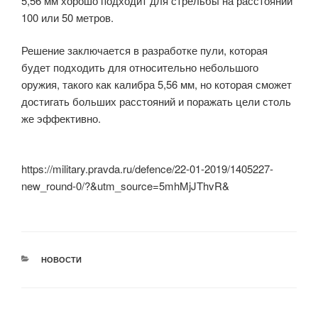
5,56 мм хорошо подходит для стрельбы на расстоянии
100 или 50 метров.
Решение заключается в разработке пули, которая
будет подходить для относительно небольшого
оружия, такого как калибра 5,56 мм, но которая сможет
достигать больших расстояний и поражать цели столь
же эффективно.
https://military.pravda.ru/defence/22-01-2019/1405227-
new_round-0/?&utm_source=5mhMjJThvR&
РУБРИКИ
НОВОСТИ