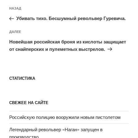
Навигация
Предыдущая
НАЗАД
по
запись:
записям
Убивать тихо. Бесшумный револьвер Гуревича.
Следующая
ДАЛЕЕ
запись
Новейшая российская броня из кислоты защищает
от снайперских и пулеметных выстрелов.
СТАТИСТИКА
СВЕЖЕЕ НА САЙТЕ
Российскую полицию вооружили новым пистолетом
Легендарный револьвер «Наган» запущен в
производство