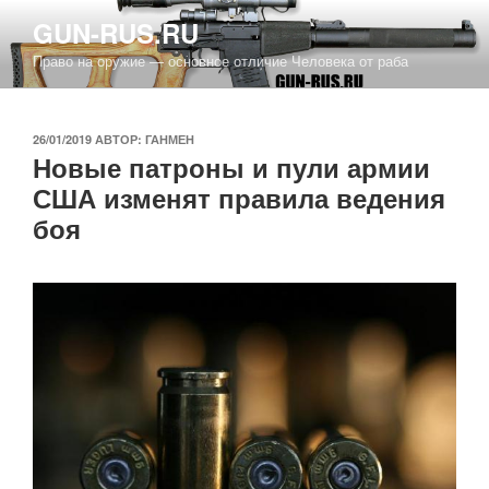
Перейти
GUN-RUS.RU
к
Право на оружие — основное отличие Человека от раба
содержимому
ОПУБЛИКОВАНО
26/01/2019
АВТОР:
ГАНМЕН
Новые патроны и пули армии
США изменят правила ведения
боя