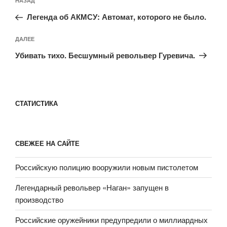
Предыдущая
НАЗАД
по
запись:
записям
Легенда об АКМСУ: Автомат, которого не было.
Следующая
ДАЛЕЕ
запись
Убивать тихо. Бесшумный револьвер Гуревича.
СТАТИСТИКА
СВЕЖЕЕ НА САЙТЕ
Российскую полицию вооружили новым пистолетом
Легендарный револьвер «Наган» запущен в
производство
Российские оружейники предупредили о миллиардных