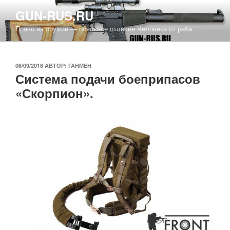
Перейти
GUN-RUS.RU
к
Право на оружие — основное отличие Человека от раба
содержимому
ОПУБЛИКОВАНО
06/09/2018
АВТОР:
ГАНМЕН
Система подачи боеприпасов
«Скорпион».