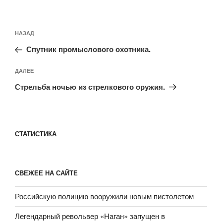
Навигация
Предыдущая
НАЗАД
по
запись:
записям
Спутник промыслового охотника.
Следующая
ДАЛЕЕ
запись
Стрельба ночью из стрелкового оружия.
СТАТИСТИКА
СВЕЖЕЕ НА САЙТЕ
Российскую полицию вооружили новым пистолетом
Легендарный револьвер «Наган» запущен в