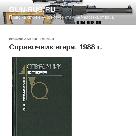
Перейти
GUN-RUS.RU
к
Право на оружие — основное отличие Человека от раба
содержимому
ОПУБЛИКОВАНО
29/03/2012
АВТОР:
ГАНМЕН
Справочник егеря. 1988 г.