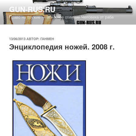
Перейти
GUN-RUS.RU
к
Право на оружие — основное отличие Человека от раба
содержимому
ОПУБЛИКОВАНО
13/06/2013
АВТОР:
ГАНМЕН
Энциклопедия ножей. 2008 г.